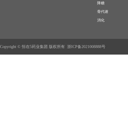
降糖
骨代谢
消化
Copyright © 恒在5药业集团 版权所有
浙ICP备2021008888号