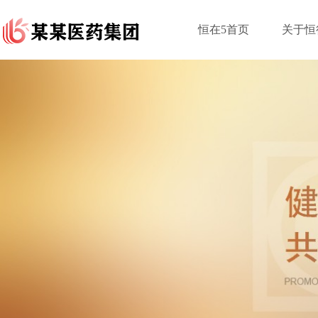
恒在5首页
关于恒
联系恒行5