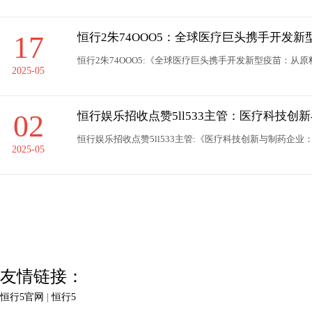
17
恒行2朱74OOO5：全球医疗巨头携手开发
2025-05
02
恒行娱乐招收点赞5ll533主管：医疗科技
2025-05
友情链接：
恒行5官网
|
恒行5