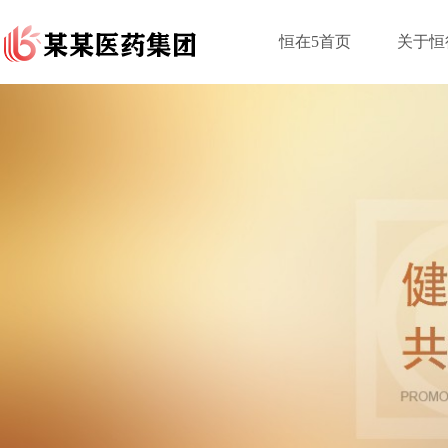
恒在5首页
关于恒
联系恒行5