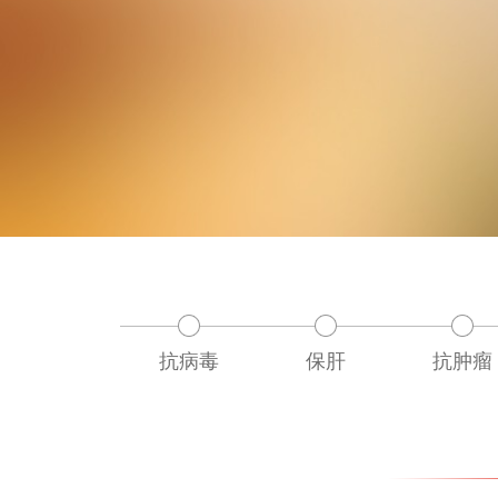
抗病毒
保肝
抗肿瘤